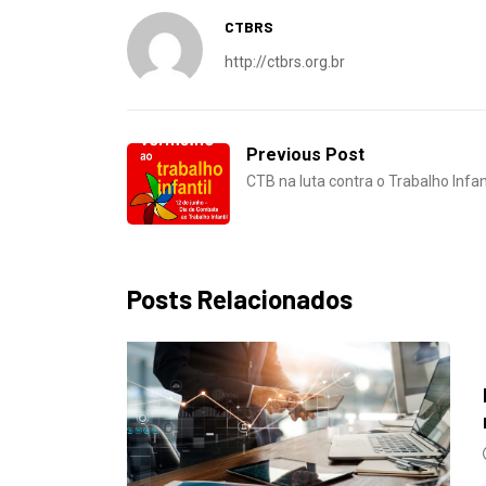
http://ctbrs.org.br
Previous Post
CTB na luta contra o Trabalho Infan
Posts Relacionados
DESTAQUES
NOTICIAS
Metalúrgicos de Caxias do Sul aprovam
reajuste...
24/07/2026