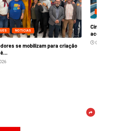
nco meses de negociação e nenhum
ordo:...
06/08/2026