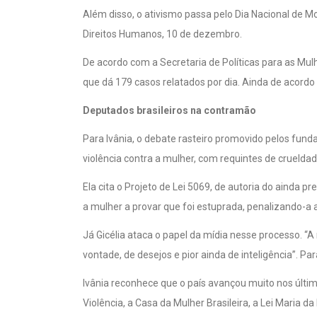
Direitos Humanos, 10 de dezembro.
De acordo com a Secretaria de Políticas para as Mul
que dá 179 casos relatados por dia. Ainda de acordo
Deputados brasileiros na contramão
Para Ivânia, o debate rasteiro promovido pelos fun
violência contra a mulher, com requintes de cruelda
Ela cita o Projeto de Lei 5069, de autoria do ainda 
a mulher a provar que foi estuprada, penalizando-a a
Já Gicélia ataca o papel da mídia nesse processo. “
vontade, de desejos e pior ainda de inteligência”. Pa
Ivânia reconhece que o país avançou muito nos últi
Violência, a Casa da Mulher Brasileira, a Lei Maria 
Mídia favorece mais violência