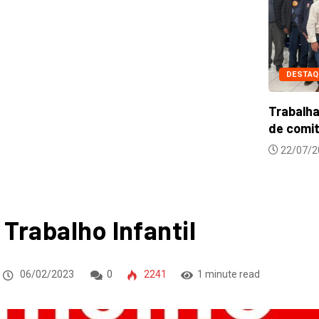
Ci
DESTAQUES
NOTICIAS
ac
Trabalhadores se mobilizam para criação
de comitê...
22/07/2026
 Trabalho Infantil
06/02/2023
0
2241
1 minute read