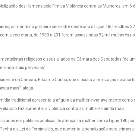
heres, somente no primeiro semestre deste ano o Ligue 180 recdbeu 32.
 com a secretaria, de 1980 a 201 foram assassindas 92 mil mulheres no 
damentalistas religiosos e seus aliados na Câmara dos Deputados “de 
de ainda mais perversos”.
presidente da Câmara, Eduardo Cunha, que dificulta a realização do abort
inda mais”, alega.
A mídia tradicional apresenta a afigura da mulher invariavelmente como
ra ela isso faz aumentar a violência contra as mulheres ainda mais.
mos anos em políticas públicas de atenção à mulher com o Ligue 180 pa
da Penha e a Lei do Feminicídio, que aumenta a penalização para crimes c