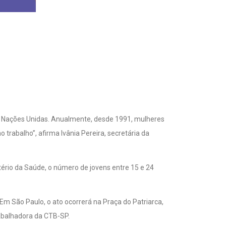
as Nações Unidas. Anualmente, desde 1991, mulheres
abalho”, afirma Ivânia Pereira, secretária da
tério da Saúde, o número de jovens entre 15 e 24
m São Paulo, o ato ocorrerá na Praça do Patriarca,
rabalhadora da CTB-SP.
de dezembro e se encerra no Dia Internacional dos