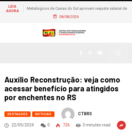
LEIA
Metalúrgicos de Caxias do Sul aprovam reajuste salarial de
AGORA
6% e piso de R$ 2,5 mil
08/08/2026
Auxílio Reconstrução: veja como
acessar benefício para atingidos
por enchentes no RS
CTBRS
DESTAQUES
NOTICIAS
22/05/2024
0
726
3 minutes read