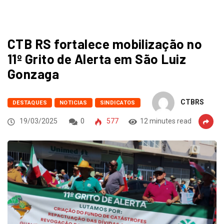
CTB RS fortalece mobilização no
11º Grito de Alerta em São Luiz
Gonzaga
CTBRS
DESTAQUES
NOTICIAS
SINDICATOS
19/03/2025
0
577
12 minutes read