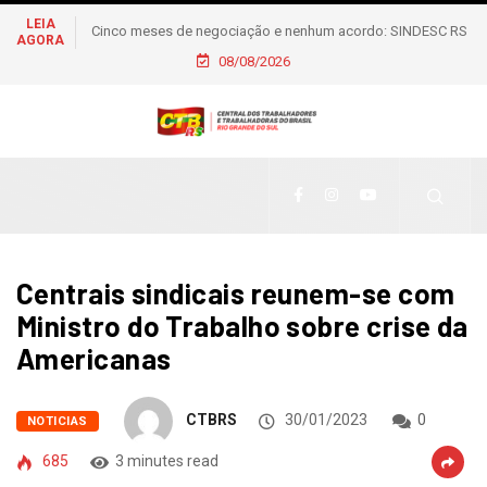
LEIA
Metalúrgicos de Caxias do Sul aprovam reajuste salarial de
AGORA
6% e piso de R$ 2,5 mil
08/08/2026
Centrais sindicais reunem-se com
Ministro do Trabalho sobre crise da
Americanas
CTBRS
30/01/2023
0
NOTICIAS
685
3 minutes read