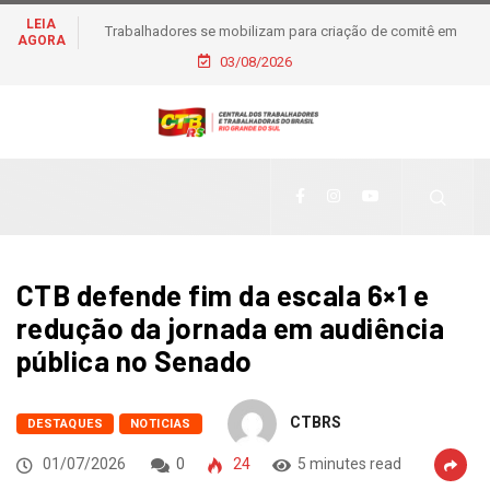
LEIA
Trabalhadores se mobilizam para criação de comitê em
AGORA
apoio à pré-candidatura de Daiana Santos
03/08/2026
CTB defende fim da escala 6×1 e
redução da jornada em audiência
pública no Senado
CTBRS
DESTAQUES
NOTICIAS
01/07/2026
0
24
5 minutes read