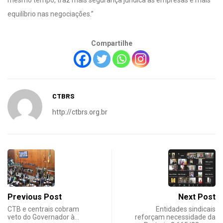
mesmo tempo, traz mais segurança jurídica às empresas e mais
equilíbrio nas negociações.”
Compartilhe
CTBRS
http://ctbrs.org.br
Previous Post
Next Post
CTB e centrais cobram
Entidades sindicais
veto do Governador à…
reforçam necessidade da