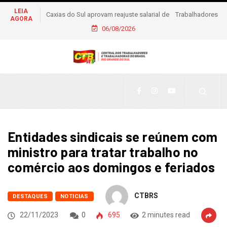
LEIA
Trabalhadores se mobilizam para criação de comitê em
AGORA
apoio à pré-candidatura de Daiana Santos
06/08/2026
Entidades sindicais se reúnem com
ministro para tratar trabalho no
comércio aos domingos e feriados
CTBRS
DESTAQUES
NOTICIAS
22/11/2023
0
695
2 minutes read