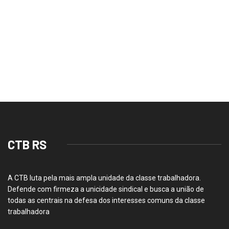
Trabalhadores se mobilizam para criação de
comitê...
22/07/2026
CTB RS
A CTB luta pela mais ampla unidade da classe trabalhadora.
Defende com firmeza a unicidade sindical e busca a união de
todas as centrais na defesa dos interesses comuns da classe
trabalhadora