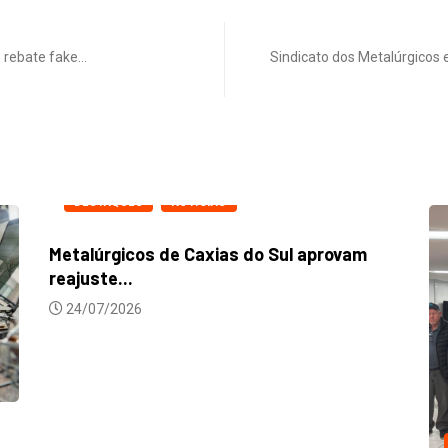
S rebate fake…
Sindicato dos Metalúrgicos
Ci
DESTAQUES
NOTICIAS
ac