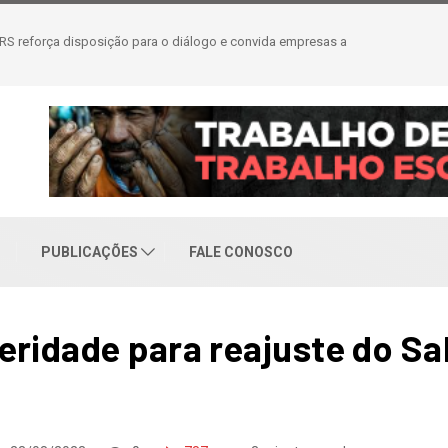
eajuste salarial de 6% e piso de R$ 2,5 mil
PUBLICAÇÕES
FALE CONOSCO
eridade para reajuste do Sa
23/08/2023
0
787
3 minutes read