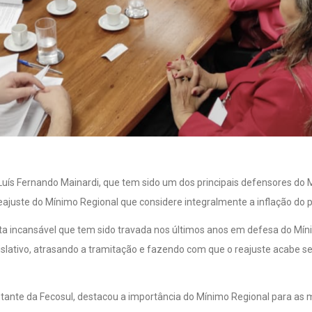
uís Fernando Mainardi, que tem sido um dos principais defensores do 
eajuste do Mínimo Regional que considere integralmente a inflação do 
luta incansável que tem sido travada nos últimos anos em defesa do Mín
gislativo, atrasando a tramitação e fazendo com que o reajuste acabe 
sentante da Fecosul, destacou a importância do Mínimo Regional para as
tar para o fato de que as mulheres ganham menos que os homens e as 