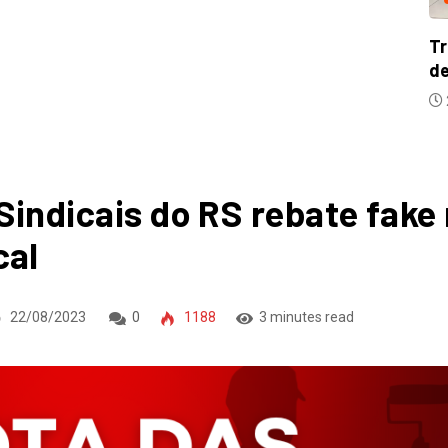
Trabalhadores se mobilizam para criação
de comitê...
22/07/2026
Sindicais do RS rebate fak
cal
22/08/2023
0
1188
3 minutes read