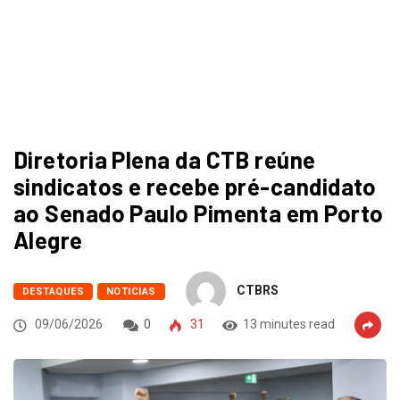
Trabalhadores se mobilizam para criação de
comitê...
22/07/2026
Diretoria Plena da CTB reúne
sindicatos e recebe pré-candidato
ao Senado Paulo Pimenta em Porto
Alegre
CTBRS
DESTAQUES
NOTICIAS
09/06/2026
0
31
13 minutes read