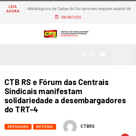
LEIA
Metalúrgicos de Caxias do Sul aprovam reajuste salarial de
AGORA
6% e piso de R$ 2,5 mil
08/08/2026
CTB RS e Fórum das Centrais
Sindicais manifestam
solidariedade a desembargadores
do TRT-4
CTBRS
DESTAQUES
NOTICIAS