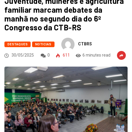
Juventude, mulheres e agricultura
familiar marcam debates da
manhã no segundo dia do 6º
Congresso da CTB-RS
CTBRS
DESTAQUES
NOTICIAS
30/05/2025
0
611
6 minutes read