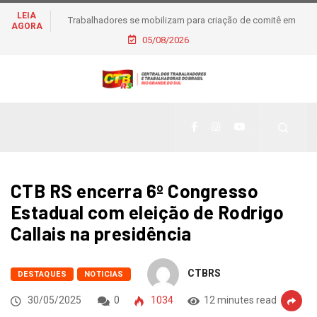
LEIA
Trabalhadores se mobilizam para criação de comitê em
AGORA
apoio à pré-candidatura de Daiana Santos
05/08/2026
CTB RS encerra 6º Congresso
Estadual com eleição de Rodrigo
Callais na presidência
CTBRS
DESTAQUES
NOTICIAS
30/05/2025
0
1034
12 minutes read