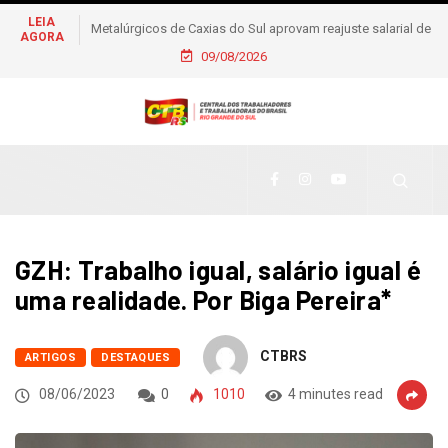
LEIA
Metalúrgicos de Caxias do Sul aprovam reajuste salarial de
AGORA
6% e piso de R$ 2,5 mil
09/08/2026
GZH: Trabalho igual, salário igual é
uma realidade. Por Biga Pereira*
CTBRS
ARTIGOS
DESTAQUES
08/06/2023
0
1010
4 minutes read