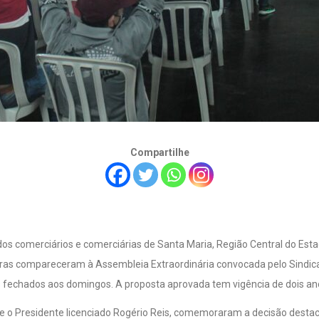
Compartilhe
dos comerciários e comerciárias de Santa Maria, Região Central do Est
oras compareceram à Assembleia Extraordinária convocada pelo Sindica
chados aos domingos. A proposta aprovada tem vigência de dois anos 
a, e o Presidente licenciado Rogério Reis, comemoraram a decisão destac
 Princípio este que reúne a luta cotidiana e permanente por salário di