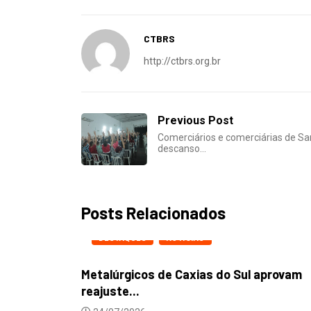
CTBRS
http://ctbrs.org.br
Previous Post
Comerciários e comerciárias de S
descanso…
Posts Relacionados
DESTAQUES
NOTICIAS
Metalúrgicos de Caxias do Sul aprovam
reajuste...
24/07/2026