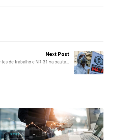
Next Post
ntes de trabalho e NR-31 na pauta…
DESTAQUE
Metalúrgic
reajuste...
24/07/202