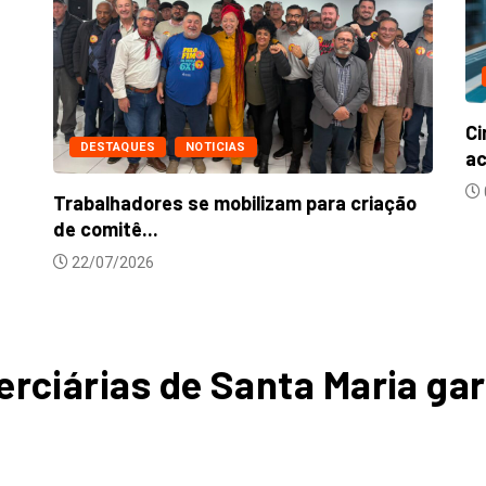
Ci
DESTAQUES
NOTICIAS
ac
Trabalhadores se mobilizam para criação
de comitê...
22/07/2026
erciárias de Santa Maria g
CTBRS
28/06/2023
0
775
3 minutes read