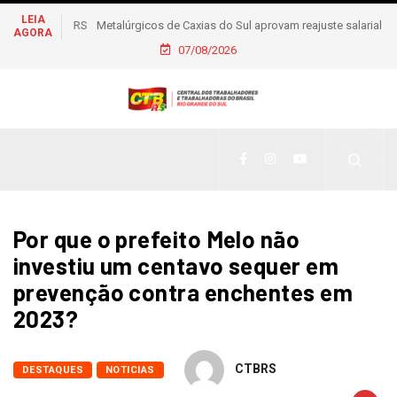
LEIA
Metalúrgicos de Caxias do Sul aprovam reajuste salarial de
AGORA
6% e piso de R$ 2,5 mil
07/08/2026
Por que o prefeito Melo não
investiu um centavo sequer em
prevenção contra enchentes em
2023?
CTBRS
DESTAQUES
NOTICIAS