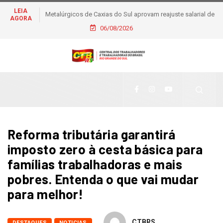
LEIA
Metalúrgicos de Caxias do Sul aprovam reajuste salarial de
AGORA
6% e piso de R$ 2,5 mil
06/08/2026
Reforma tributária garantirá
imposto zero à cesta básica para
famílias trabalhadoras e mais
pobres. Entenda o que vai mudar
para melhor!
CTBRS
DESTAQUES
NOTICIAS