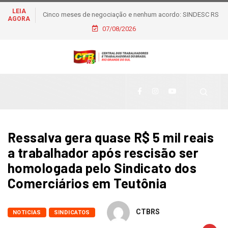
LEIA
Metalúrgicos de Caxias do Sul aprovam reajuste salarial de
AGORA
6% e piso de R$ 2,5 mil
07/08/2026
Ressalva gera quase R$ 5 mil reais
a trabalhador após rescisão ser
homologada pelo Sindicato dos
Comerciários em Teutônia
CTBRS
NOTICIAS
SINDICATOS