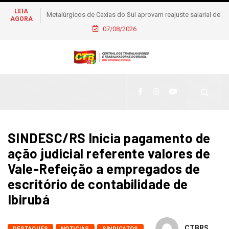
LEIA
Metalúrgicos de Caxias do Sul aprovam reajuste salarial de
AGORA
6% e piso de R$ 2,5 mil
07/08/2026
SINDESC/RS Inicia pagamento de
ação judicial referente valores de
Vale-Refeição a empregados de
escritório de contabilidade de
Ibirubá
CTBRS
DESTAQUES
NOTICIAS
SINDICATOS