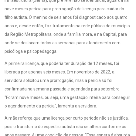
Infraestrutura (Sema), que prefere não se identificar, aguarda há
nove meses perícia para prorrogação de licença para cuidar do
filho autista. O menino de seis anos foi diagnosticado aos quatro
anos e, desde então, faz tratamento na rede pública de município
da Região Metropolitana, onde a família mora, e na Capital, para
onde se deslocam todas as semanas para atendimento com
psicóloga e psicopedagoga.
A primeira licença, que poderia ter duração de 12 meses, foi
liberada por apenas seis meses. Em novembro de 2022, a
servidora solicitou uma prorrogação, mas a perícia só foi
confirmada na semana passada e agendada para setembro.
“Foram nove meses, ou seja, uma gestação inteira para conseguir
o agendamento da perícia”, lamenta a servidora.
A mãe reforça que uma licença por curto período não se justifica,
pois o transtorno do espectro autista não se altera conforme os
anos passam, é uma condição da pessoa. “Essa espera é absurda,