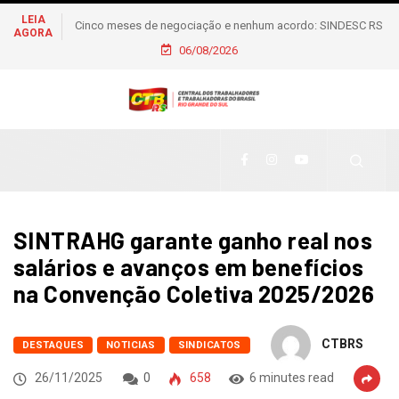
LEIA
 acordo: SINDESC RS
Metalúrgicos de Caxias do Sul aprovam reajuste salaria
AGORA
 convida empresas a
06/08/2026
6% e piso de R$ 2,5 mil
o sindicato
SINTRAHG garante ganho real nos
salários e avanços em benefícios
na Convenção Coletiva 2025/2026
CTBRS
DESTAQUES
NOTICIAS
SINDICATOS
26/11/2025
0
658
6 minutes read