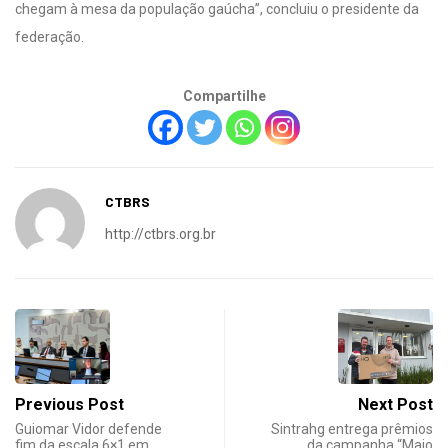
chegam à mesa da população gaúcha”, concluiu o presidente da
federação.
Compartilhe
CTBRS
http://ctbrs.org.br
Previous Post
Next Post
Guiomar Vidor defende
Sintrahg entrega prêmios
fim da escala 6×1 em…
da campanha “Maio