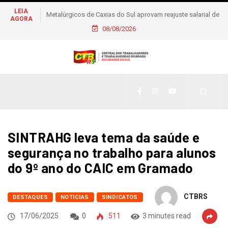
LEIA
Metalúrgicos de Caxias do Sul aprovam reajuste salarial de
AGORA
6% e piso de R$ 2,5 mil
08/08/2026
SINTRAHG leva tema da saúde e
segurança no trabalho para alunos
do 9º ano do CAIC em Gramado
CTBRS
DESTAQUES
NOTICIAS
SINDICATOS
17/06/2025
0
511
3 minutes read