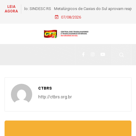
LEIA
Metalúrgicos de Caxias do Sul aprovam reajuste salarial de
AGORA
6% e piso de R$ 2,5 mil
07/08/2026
CTBRS
http://ctbrs.org.br