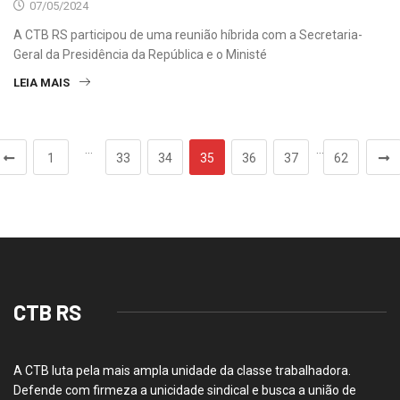
07/05/2024
A CTB RS participou de uma reunião híbrida com a Secretaria-
Geral da Presidência da República e o Ministé
LEIA MAIS
…
…
1
33
34
35
36
37
62
CTB RS
A CTB luta pela mais ampla unidade da classe trabalhadora.
Defende com firmeza a unicidade sindical e busca a união de