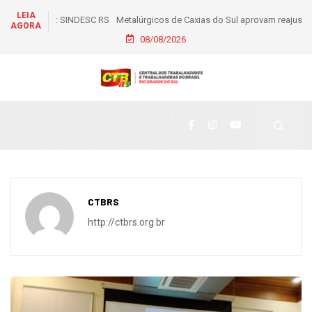
LEIA
Metalúrgicos de Caxias do Sul aprovam reajuste salarial de
AGORA
6% e piso de R$ 2,5 mil
08/08/2026
CTBRS
http://ctbrs.org.br