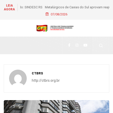
LEIA
Metalúrgicos de Caxias do Sul aprovam reajuste salarial de
AGORA
6% e piso de R$ 2,5 mil
07/08/2026
CTBRS
http://ctbrs.org.br