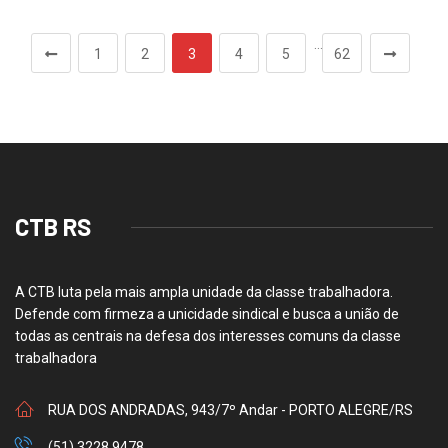
…
1
2
3
4
5
62
CTB RS
A CTB luta pela mais ampla unidade da classe trabalhadora.
Defende com firmeza a unicidade sindical e busca a união de
todas as centrais na defesa dos interesses comuns da classe
trabalhadora
RUA DOS ANDRADAS, 943/7º Andar - PORTO ALEGRE/RS
(51) 3228.9478