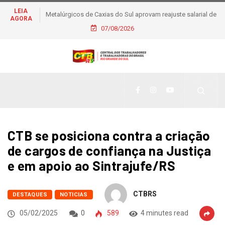
LEIA
Metalúrgicos de Caxias do Sul aprovam reajuste salarial de
AGORA
6% e piso de R$ 2,5 mil
07/08/2026
CTB se posiciona contra a criação
de cargos de confiança na Justiça
e em apoio ao Sintrajufe/RS
CTBRS
DESTAQUES
NOTICIAS
05/02/2025
0
589
4 minutes read