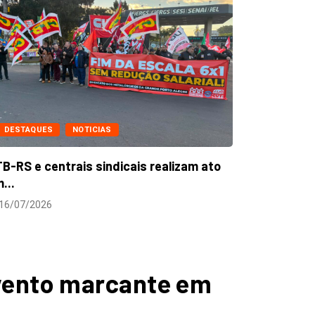
reajuste...
24/07/2026
DES
Trabal
de com
22/0
evento marcante em