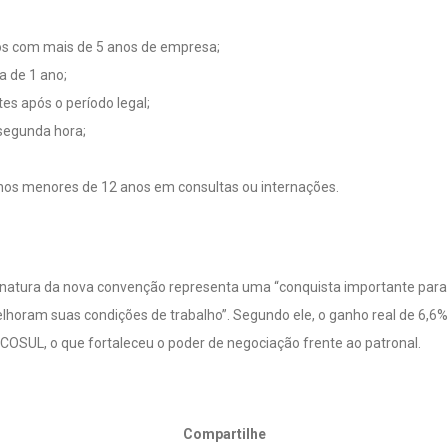
os com mais de 5 anos de empresa;
a de 1 ano;
tes após o período legal;
 segunda hora;
os menores de 12 anos em consultas ou internações.
inatura da nova convenção representa uma “conquista importante para 
oram suas condições de trabalho”. Segundo ele, o ganho real de 6,6% n
FECOSUL, o que fortaleceu o poder de negociação frente ao patronal.
Compartilhe