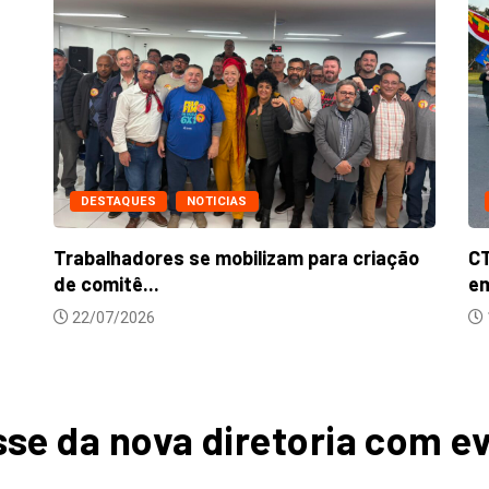
DESTAQUES
NOTICIAS
iação
CTB-RS e centrais sindicais realizam ato
em...
16/07/2026
sse da nova diretoria com 