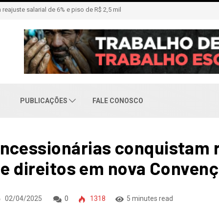
ão de comitê em apoio à pré-candidatura de Daiana Santos
PUBLICAÇÕES
FALE CONOSCO
ncessionárias conquistam 
 de direitos em nova Convenç
02/04/2025
0
1318
5 minutes read