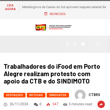
LEIA
Metalúrgicos de Caxias do Sul aprovam reajuste salarial de
AGORA
6% e piso de R$ 2,5 mil
08/08/2026
Trabalhadores do iFood em Porto
Alegre realizam protesto com
apoio da CTB e do SINDIMOTO
CTBRS
DESTAQUES
NOTICIAS
SINDICATOS
26/11/2024
0
547
5 minutes read