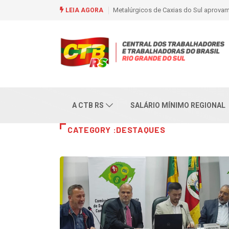
eajuste salarial de 6% e piso de R$ 2,5 mil
Trabalhadores se mobilizam para c
LEIA AGORA
de Daiana Santos
A CTB RS
SALÁRIO MÍNIMO REGIONAL
CATEGORY :DESTAQUES