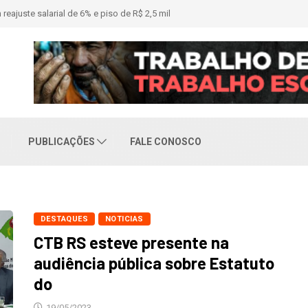
riação de comitê em apoio à pré-candidatura
PUBLICAÇÕES
FALE CONOSCO
DESTAQUES
NOTICIAS
CTB RS esteve presente na
audiência pública sobre Estatuto
do
19/05/2023