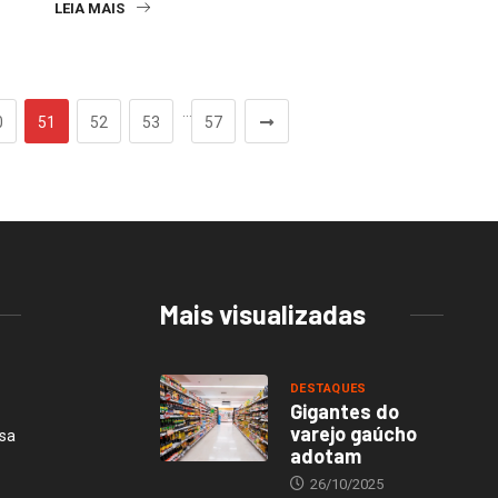
LEIA MAIS
…
0
51
52
53
57
Mais visualizadas
DESTAQUES
Gigantes do
varejo gaúcho
esa
adotam
26/10/2025