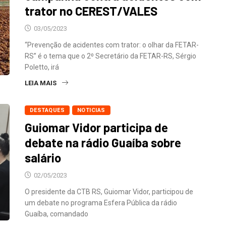
trator no CEREST/VALES
03/05/2023
“Prevenção de acidentes com trator: o olhar da FETAR-
RS” é o tema que o 2⁰ Secretário da FETAR-RS, Sérgio
Poletto, irá
LEIA MAIS
DESTAQUES
NOTICIAS
Guiomar Vidor participa de
debate na rádio Guaíba sobre
salário
02/05/2023
O presidente da CTB RS, Guiomar Vidor, participou de
um debate no programa Esfera Pública da rádio
Guaíba, comandado