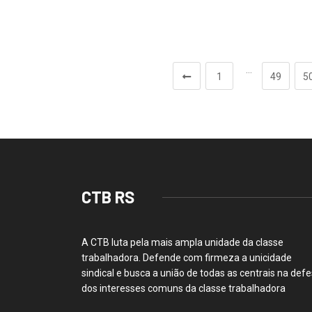
…
1
49
5
CTB RS
A CTB luta pela mais ampla unidade da classe
trabalhadora. Defende com firmeza a unicidade
sindical e busca a união de todas as centrais na def
dos interesses comuns da classe trabalhadora