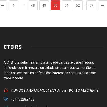
…
…
1
48
49
50
51
52
57
CTB RS
A CTB luta pela mais ampla unidade da classe trabalhadora.
Defende com firmeza a unicidade sindical e busca a união de
todas as centrais na defesa dos interesses comuns da classe
trabalhadora
RUA DOS ANDRADAS, 943/7º Andar - PORTO ALEGRE/RS
(51) 3228.9478