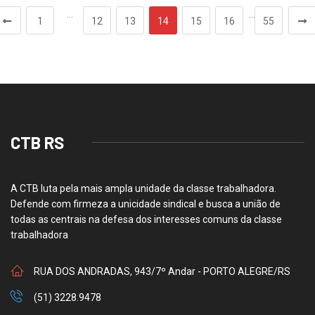
…
…
1
12
13
14
15
16
55
CTB RS
A CTB luta pela mais ampla unidade da classe trabalhadora.
Defende com firmeza a unicidade sindical e busca a união de
todas as centrais na defesa dos interesses comuns da classe
trabalhadora
RUA DOS ANDRADAS, 943/7º Andar - PORTO ALEGRE/RS
(51) 3228.9478