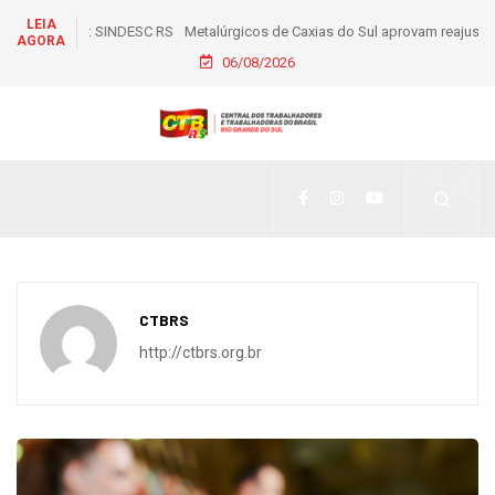
LEIA
Metalúrgicos de Caxias do Sul aprovam reajuste salarial de
AGORA
6% e piso de R$ 2,5 mil
06/08/2026
CTBRS
http://ctbrs.org.br