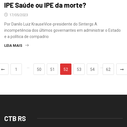
IPE Saúde ou IPE da morte?
17/05/2023
Por Danilo Luiz KrauseVice-presidente do Sintergs A
incompetência dos últimos governantes em administrar o Estado
e a política de compadrio
LEIA MAIS
…
…
1
50
51
52
53
54
62
CTB RS