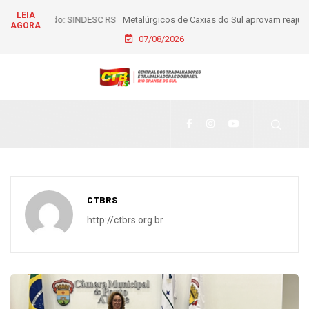
LEIA
Metalúrgicos de Caxias do Sul aprovam reajuste salarial de
AGORA
6% e piso de R$ 2,5 mil
07/08/2026
CTBRS
http://ctbrs.org.br