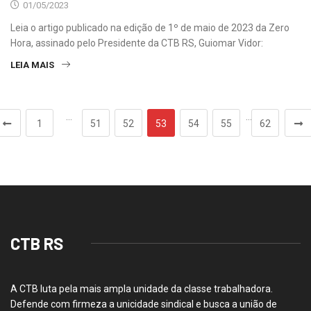
01/05/2023
Leia o artigo publicado na edição de 1º de maio de 2023 da Zero
Hora, assinado pelo Presidente da CTB RS, Guiomar Vidor:
LEIA MAIS
…
…
1
51
52
53
54
55
62
CTB RS
A CTB luta pela mais ampla unidade da classe trabalhadora.
Defende com firmeza a unicidade sindical e busca a união de