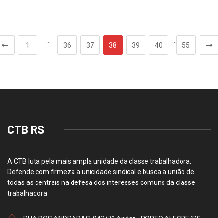
…
…
1
36
37
38
39
40
55
CTB RS
A CTB luta pela mais ampla unidade da classe trabalhadora.
Defende com firmeza a unicidade sindical e busca a união de
todas as centrais na defesa dos interesses comuns da classe
trabalhadora