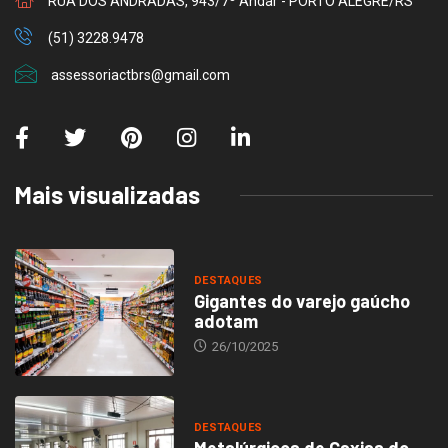
RUA DOS ANDRADAS, 943/7º Andar - PORTO ALEGRE/RS
(51) 3228.9478
assessoriactbrs@gmail.com
Mais visualizadas
DESTAQUES
Gigantes do varejo gaúcho
adotam
26/10/2025
DESTAQUES
Metalúrgicos de Caxias do